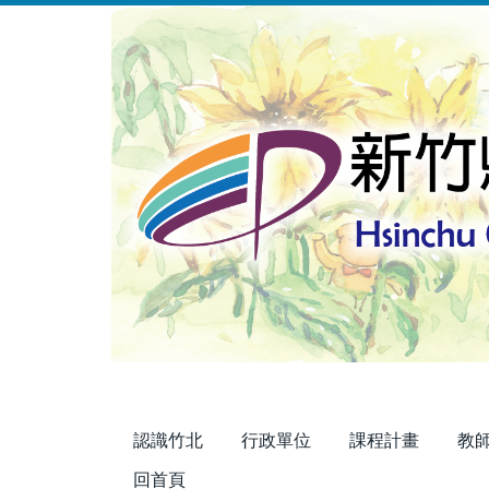
跳
到
主
要
內
容
區
認識竹北
行政單位
課程計畫
教
回首頁