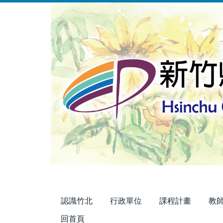
跳
到
主
要
內
容
區
認識竹北
行政單位
課程計畫
教
回首頁