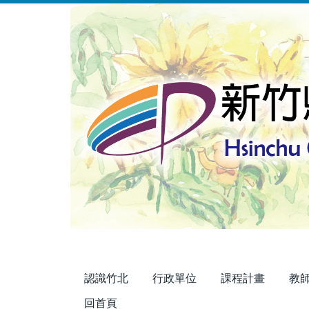
跳
到
主
要
內
容
區
認識竹北
行政單位
課程計畫
教
回首頁