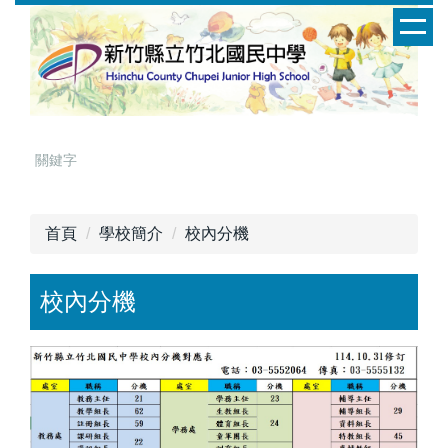
跳
到
主
要
內
容
區
首頁
學校簡介
校內分機
校內分機