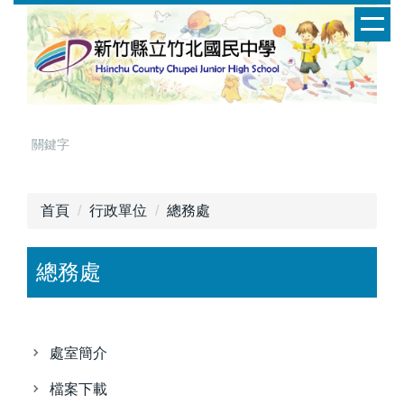
跳
到
主
要
內
容
區
首頁
行政單位
總務處
總務處
處室簡介
檔案下載