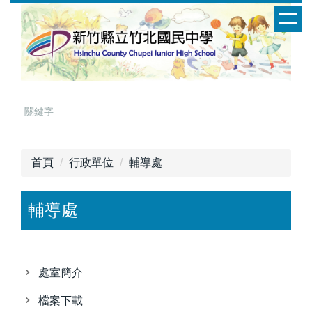
跳
到
主
要
內
容
區
首頁
行政單位
輔導處
輔導處
處室簡介
檔案下載