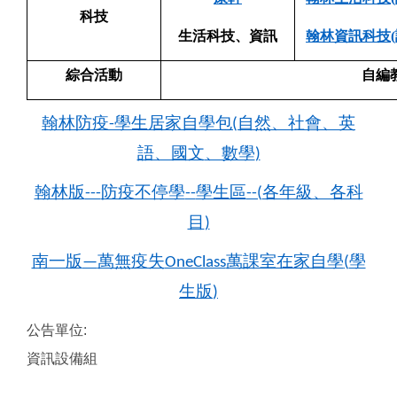
科技
生活科技、資訊
翰林資訊科技(
綜合活動
自編
翰林防疫
學生居家自學包
自然、社會、英
-
(
語、國文
、數學
)
翰林版
防疫不停學
學生區
各年級、各科
---
--
--(
目
)
南一版
萬無
疫失
萬課室在家自學
學
—
OneClass
(
生版
)
公告單位:
資訊設備組