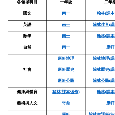
各領域科目
一年級
二年
國文
南一
翰林(課本
英語
南一
翰林
佳音
(
數學
南一
翰林(課本
自然
南一
康軒
康軒地理
翰林地理(課
社會
康軒歷史
翰林歷史(課
康軒公民
翰林公民(課
健康與體育
翰林(課本習作)
翰林(課本
藝術與人文
奇鼎
康軒
康軒
翰林生活科技(