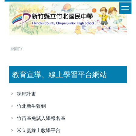
跳
到
主
要
內
容
區
教育宣導、線上學習平台網站
課程計畫
竹北新生報到
竹苗區免試入學報名區
米立雲線上教學平台