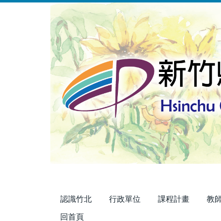
跳
到
主
要
內
容
區
認識竹北
行政單位
課程計畫
教
回首頁