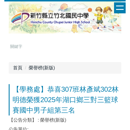
跳
到
主
要
內
容
區
首頁
榮譽榜(新版)
【學務處】恭喜307班林彥斌302林
明德榮獲2025年湖口鄉三對三籃球
賽國中男子組第三名
【公告分類】 :
榮譽榜(新版)
公告單位: