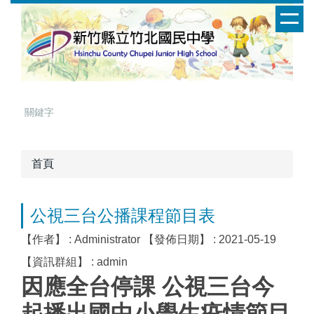
跳
到
主
要
內
容
區
首頁
公視三台公播課程節目表
【作者】 :
Administrator
【發佈日期】 :
2021-05-19
【資訊群組】 :
admin
因應全台停課 公視三台今
起播出國中小學生疫情節目